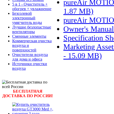
pureAir MOTION
5 в 1 - Очиститель +
обогрев + увлажнение
1.87 MB)
Безсолевой
электронный
pureAir MOTIO
умягчитель воды
Owner's Manual
Лучшие безлопастные
вентиляторы
Specification S
Сменные элементы
Коммерческая очистка
Marketing Asset
воздуха и
поверхностей
- 15.09 MB)
Очистители воздуха
для дома и офиса
Источники очистки
воздуха
БЕСПЛАТНАЯ
ДОСТАВКА ПО РОССИИ!