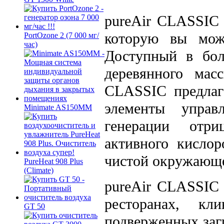
pureAir CLASSIC 
которую вы може
PortOzone 2 (7 000 мг/
час)
Доступный в бол
деревянного мас
CLASSIC предлаг
элементы управ
Minimate AS150MM
генерации отри
активного кислор
чистой окружающе
PureHeat 908 Plus
(Climate)
pureAir CLASSIC 
ресторанах, кл
GT 50
подверженных заг