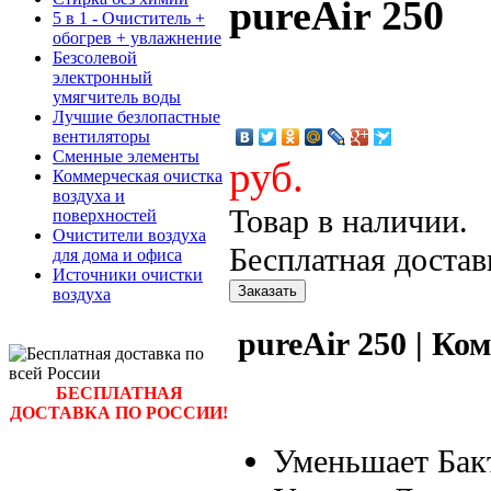
pureAir 250
5 в 1 - Очиститель +
обогрев + увлажнение
Безсолевой
электронный
умягчитель воды
Лучшие безлопастные
вентиляторы
Сменные элементы
руб.
Коммерческая очистка
воздуха и
Товар в наличии.
поверхностей
Очистители воздуха
Бесплатная достав
для дома и офиса
Источники очистки
воздуха
pureAir 250 | Ко
БЕСПЛАТНАЯ
ДОСТАВКА ПО РОССИИ!
Уменьшает Бак