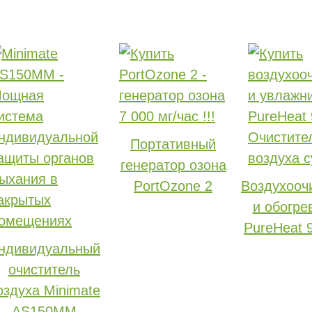
Портативный
генератор озона
PortOzone 2
Воздухооч
и обогре
PureHeat 
ндивидуальный
очиститель
оздуха Minimate
AS150MM