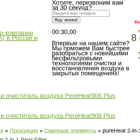
Хотите, перезвоним вам
за 30 секунд?
Жду звонка!
бе
00:30,00
8 
Впервые на нашем сайте?
Мы поможем Вам быстрее
разобраться с новейшими
бесфильтровыми
технологиями очистки и
восстановления воздуха в
закрытых помещениях!
Отзывы
Условия гарантии
Доставка и Оплата
Сотрудничеств
ая
»
Продукция
»
Сменные элементы
»
pureHeat 2-in-1
 2-in-1 Rear Filter