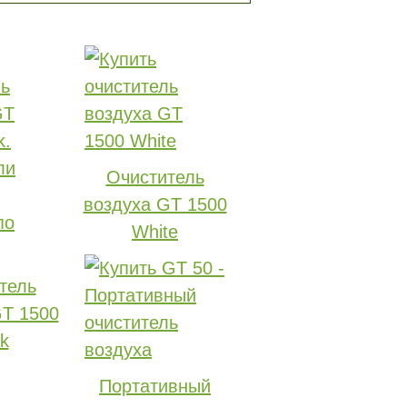
Очиститель
воздуха GT 1500
White
тель
GT 1500
k
Портативный