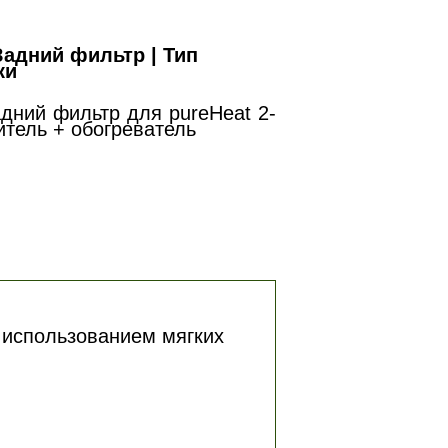
 Задний фильтр | Тип
ки
ний фильтр для pureHeat 2-
итель + обогреватель
с использованием мягких