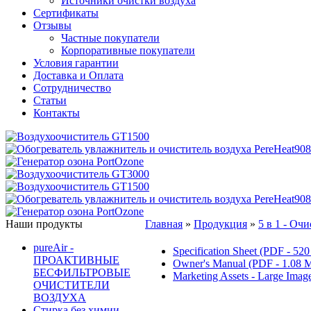
Источники очистки воздуха
Сертификаты
Отзывы
Частные покупатели
Корпоративные покупатели
Условия гарантии
Доставка и Оплата
Сотрудничество
Статьи
Контакты
Наши продукты
Главная
»
Продукция
»
5 в 1 - Оч
pureAir -
Specification Sheet (PDF - 52
ПРОАКТИВНЫЕ
Owner's Manual (PDF - 1.08 
БЕСФИЛЬТРОВЫЕ
Marketing Assets - Large Imag
ОЧИСТИТЕЛИ
ВОЗДУХА
Стирка без химии