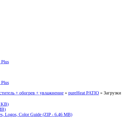
иститель + обогрев + увлажнение
»
pureHeat PATIO
»
Загрузки
0 KB)
MB)
es, Logos, Color Guide (ZIP - 6.46 MB)